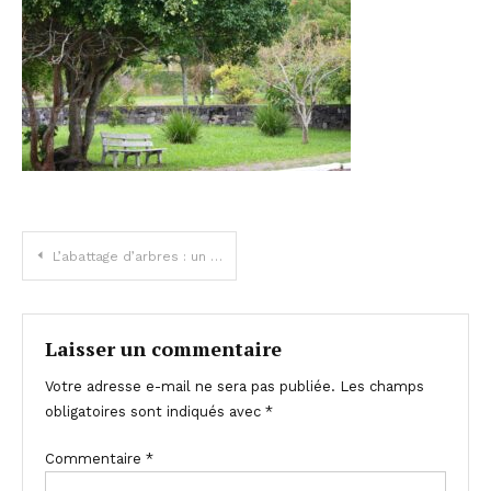
Navigation
L’abattage d’arbres : un danger pour la biodiversité ?
de
l’article
Laisser un commentaire
Votre adresse e-mail ne sera pas publiée.
Les champs
obligatoires sont indiqués avec
*
Commentaire
*