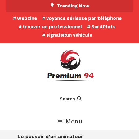
Skip
Trending Now
To
webzine
voyance sérieuse par téléphone
Content
trouver un professionnel
Sur4Plots
signaleRun véhicule
Search
Menu
Le pouvoir d’un animateur