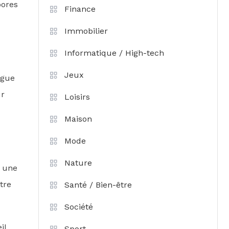
pores
Finance
Immobilier
Informatique / High-tech
Jeux
igue
ur
Loisirs
Maison
Mode
Nature
s une
tre
Santé / Bien-être
Société
il
Sport