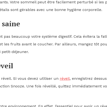
ants. Votre sommeil peut être facilement perturbé si les 
détails sont gérables avec une bonne hygiène corporelle.
 saine
ent pas beaucoup votre système digestif. Cela évitera la fat
t les fruits avant le coucher. Par ailleurs, mangez tôt po
i petit-déjeuner.
veil
éveil. Si vous devez utiliser un
réveil
, enregistrez dessu
nction Snooze. Une fois réveillé, quittez immédiatement vo
re environnement. En effet, l’essentiel pour avoir un réve