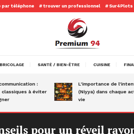
e par téléphone
trouver un professionnel
Sur4Plots
BRICOLAGE
SANTÉ / BIEN-ÊTRE
CUISINE
FIN
munication :
L’importance de l’intentio
ssiques à éviter
(Niyya) dans chaque acte d
r
vie
nseils pour un réveil ray