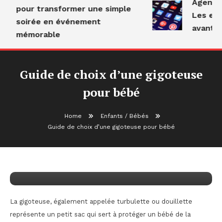
Agence 
pour transformer une simple
Les erre
soirée en événement
avant d
mémorable
Guide de choix d’une gigoteuse
pour bébé
Home
Enfants / Bébés
Enfants / Bébés
Guide de choix d’une gigoteuse pour bébé
octobre 8, 2020
admin
Guide de choix d’une gigoteuse pour
bébé
La gigoteuse, également appelée turbulette ou douillette
représente un petit sac qui sert à protéger un bébé de la