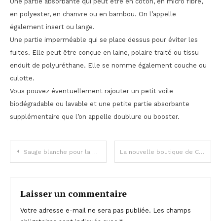
Une partie absorbante qui peut être en coton, en micro fibre,
en polyester, en chanvre ou en bambou. On l’appelle
également insert ou lange.
Une partie imperméable qui se place dessus pour éviter les
fuites. Elle peut être conçue en laine, polaire traité ou tissu
enduit de polyuréthane. Elle se nomme également couche ou
culotte.
Vous pouvez éventuellement rajouter un petit voile
biodégradable ou lavable et une petite partie absorbante
supplémentaire que l’on appelle doublure ou booster.
Navigation
Sauge blanche pour la purification
La nouvelle boutique de CBD à Lyon : Frenchy Freeze
de
l’article
Laisser un commentaire
Votre adresse e-mail ne sera pas publiée.
Les champs