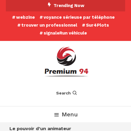
Skip
Trending Now
To
webzine
voyance sérieuse par téléphone
Content
trouver un professionnel
Sur4Plots
signaleRun véhicule
Search
Menu
Le pouvoir d’un animateur